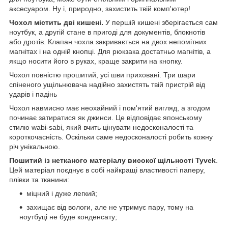
аксесуаром. Ну і, природно, захистить твій комп'ютер!
Чохол містить дві кишені.
У першій кишені зберігається сам
ноутбук, а другій стане в пригоді для документів, блокнотів
або дротів. Клапан чохла закривається на двох непомітних
магнітах і на одній кнопці. Для рюкзака достатньо магнітів, а
якщо носити його в руках, краще закрити на кнопку.
Чохол повністю прошитий, усі шви приховані. Три шари
спіненого ущільнювача надійно захистять твій пристрій від
ударів і падінь
Чохол навмисно має неохайний і пом'ятий вигляд, а згодом
починає затиратися як джинси. Це відповідає японському
стилю wabi-sabi, який вчить цінувати недосконалості та
короткочасність. Оскільки саме недосконалості робить кожну
річ унікальною.
Пошитий із нетканого матеріалу високої щільності Tyvek
.
Цей матеріал поєднує в собі найкращі властивості паперу,
плівки та тканини:
міцний і дуже легкий;
захищає від вологи, але не утримує пару, тому на
ноутбуці не буде конденсату;