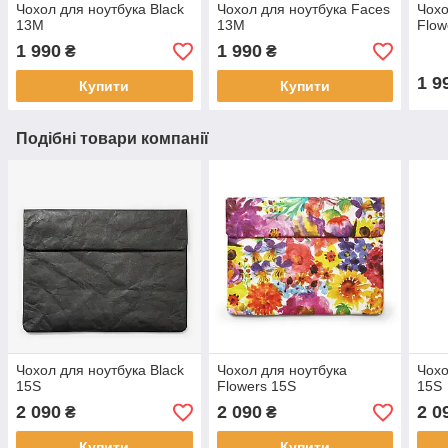
Чохол для ноутбука Black
Чохол для ноутбука Faces
Чохо
13M
13M
Flow
1 990
1 990
₴
₴
1 9
Купити
Купити
Подібні товари компанії
Чохол для ноутбука Black
Чохол для ноутбука
Чохо
15S
Flowers 15S
15S
2 090
2 090
2 0
₴
₴
Купити
Купити