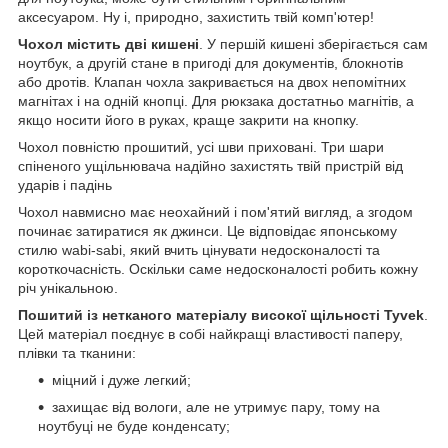
аксесуаром. Ну і, природно, захистить твій комп'ютер!
Чохол містить дві кишені
. У першій кишені зберігається сам
ноутбук, а другій стане в пригоді для документів, блокнотів
або дротів. Клапан чохла закривається на двох непомітних
магнітах і на одній кнопці. Для рюкзака достатньо магнітів, а
якщо носити його в руках, краще закрити на кнопку.
Чохол повністю прошитий, усі шви приховані. Три шари
спіненого ущільнювача надійно захистять твій пристрій від
ударів і падінь
Чохол навмисно має неохайний і пом'ятий вигляд, а згодом
починає затиратися як джинси. Це відповідає японському
стилю wabi-sabi, який вчить цінувати недосконалості та
короткочасність. Оскільки саме недосконалості робить кожну
річ унікальною.
Пошитий із нетканого матеріалу високої щільності Tyvek
.
Цей матеріал поєднує в собі найкращі властивості паперу,
плівки та тканини:
міцний і дуже легкий;
захищає від вологи, але не утримує пару, тому на
ноутбуці не буде конденсату;