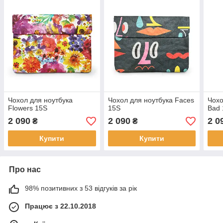
Чохол для ноутбука
Чохол для ноутбука Faces
Чохо
Flowers 15S
15S
Bad 
2 090
2 090
2 0
₴
₴
Купити
Купити
Про нас
98% позитивних з 53 відгуків за рік
Працює з 22.10.2018