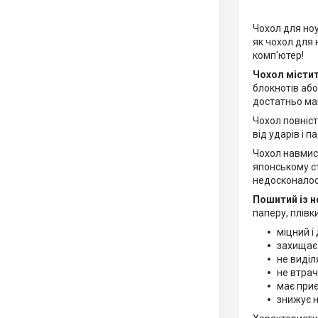
Чохол для ноу
як чохол для 
комп'ютер!
Чохол містит
блокнотів або
достатньо маг
Чохол повніст
від ударів і п
Чохол навмисн
японському ст
недосконалост
Пошитий із н
паперу, плівк
міцний і
захищає 
не виділ
не втрач
має приє
знижує н