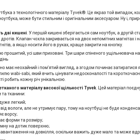
тбука з технологічного матеріалу Tyvek®. Це якраз той випадок, к
ноутбука, може бути стильним і оригінальним аксесуаром. Ну і, прир
ь дві кишені
. У першій кишені зберігається сам ноутбук, а другій с
 дротів. Клапан чохла закривається на двох непомітних магнітах і н
нітів, а якщо носити його в руках, краще закрити на кнопку.
ю прошитий, усі шви приховані. Три шари спіненого ущільнювача на
адінь
о має неохайний і пом'ятий вигляд, а згодом починає затиратися я
илю wabi-sabi, який вчить цінувати недосконалості та короткочасні
і робить кожну річ унікальною.
етканого матеріалу високої щільності Tyvek
. Цей матеріал поєдн
и та тканини:
 дуже легкий;
від вологи, але не утримує пару, тому на ноутбуці не буде конденса
яє ворсу;
ає форми та розміру;
мну на дотик поверхню;
авантаження на довкілля, оскільки важить дуже мало та може вдр