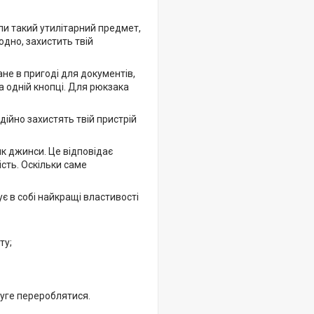
оли такий утилітарний предмет,
одно, захистить твій
тане в пригоді для документів,
а одній кнопці. Для рюкзака
дійно захистять твій пристрій
к джинси. Це відповідає
сть. Оскільки саме
ує в собі найкращі властивості
ту;
уге перероблятися.