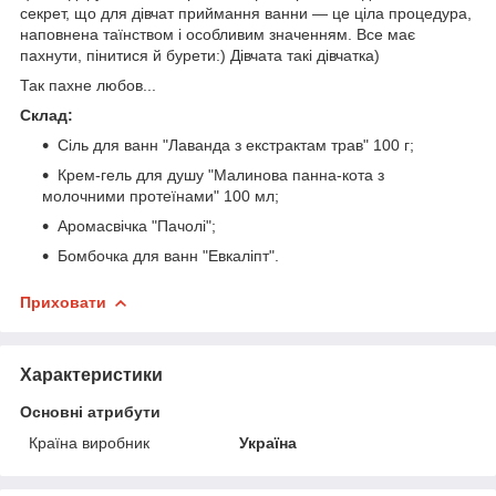
секрет, що для дівчат приймання ванни — це ціла процедура,
наповнена таїнством і особливим значенням. Все має
пахнути, пінитися й бурети:) Дівчата такі дівчатка)
Так пахне любов...
Склад:
Сіль для ванн "Лаванда з екстрактам трав" 100 г;
Крем-гель для душу "Малинова панна-кота з
молочними протеїнами" 100 мл;
Аромасвічка "Пачолі";
Бомбочка для ванн "Евкаліпт".
Приховати
Характеристики
Основні атрибути
Країна виробник
Україна