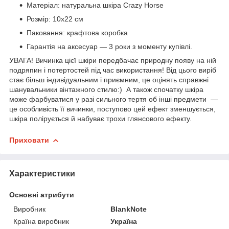
Матеріал: натуральна шкіра Crazy Horse
Розмір: 10х22 см
Паковання: крафтова коробка
Гарантія на аксесуар — 3 роки з моменту купівлі.
УВАГА! Вичинка цієї шкіри передбачає природну появу на ній
подряпин і потертостей під час використання! Від цього виріб
стає більш індивідуальним і приємним, це оцінять справжні
шанувальники вінтажного стилю:) А також спочатку шкіра
може фарбуватися у разі сильного тертя об інші предмети —
це особливість її вичинки, поступово цей ефект зменшується,
шкіра полірується й набуває трохи глянсового ефекту.
Приховати
Характеристики
Основні атрибути
Виробник
BlankNote
Країна виробник
Україна