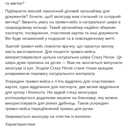
та квитки?
Підбираєте якісний лаконічний діловий органайзер для
документів? Хочете, щоб аксесуар мав стильний та солідний
вигляд? Зверніть увагу на тревел-кейс із натуральної шкіри в
смарагдовому кольорі. Такий органайзер надійно збереже
паспорти, посвідчення, пластикові картки та інші документи.
Він буде незамінний у подорожі та в повсякденному житті.
Зшитий тревел-кейс повністю вручну, що гарантує високу
якість виготовлення. Для пошиття тревел-кейса
використовувалася щільна натуральна шкіра Crazy Horse. Ця
шкіра дуже приємна на дотик — Вам не захочеться випускати
аксесуар із рук. Згодом Crazy Horse стане тільки кращим,
розкриваючи перевагу натурального матеріалу.
Усередині тревел-кейса є п'ять відділень для пластикових
карток, одне відділення для паспорта, два великі відділення
для купюр і блокнота. На задній стінці аксесуара
розташовується додаткова кишеня на блискавці, яку можна
використовувати для різних дрібниць. Також усередині
тревел-кейса передбачений тримач для ручки.
Закривається аксесуар на хлястик із кнопкою.
Характеристики: