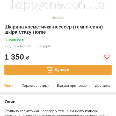
Шкіряна косметичка-несесер (темно-синя)
шкіра Crazy Horse
В наявності
Код: CB-3-nn-24
Роздріб
1 350
₴
Купити
Опис
Характеристики
Відгуки про товар
Доставка
Опис
Стильна косметичка-несесер у темно-синьому кольорі
призначена для зберігання та перенесення предметів гігієни,