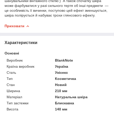
шанувальники вінтажного стилю:) А також спочатку шкіра
може фарбуватися у разі сильного тертя об інші предмети —
це особливість її вичинки, поступово цей ефект зменшується,
шкіра полірується й набуває трохи глянсового ефекту.
Приховати
Характеристики
Основні
Виробник
BlankNote
Країна виробник
Україна
Стать
Унісекс
Тип
Косметичка
Стан
Новий
Ширина
210 мм
Матеріал
Натуральна шкіра
Тип застежки
Блискавка
Висота
140 мм