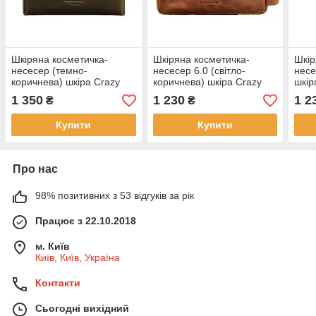
Шкіряна косметичка-
Шкіряна косметичка-
Шкір
несесер (темно-
несесер 6.0 (світло-
несе
коричнева) шкіра Crazy
коричнева) шкіра Crazy
шкір
Horse
Horse
1 350
1 230
1 2
₴
₴
Купити
Купити
Про нас
98% позитивних з 53 відгуків за рік
Працює з 22.10.2018
м. Київ
Київ, Київ, Україна
Контакти
Сьогодні вихідний