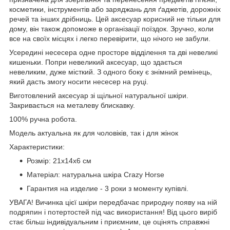
косметики, інструментів або заряджань для ґаджетів, дорожніх
речей та інших дрібниць. Цей аксесуар корисний не тільки для
дому, він також допоможе в організації поїздок. Зручно, коли
все на своїх місцях і легко перевірити, що нічого не забули.
Усередині несесера одне просторе відділення та дві невеликі
кишеньки. Попри невеликий аксесуар, що здається
невеликим, дуже місткий. З одного боку є знімний ремінець,
який дасть змогу носити несесер на руці.
Виготовлений аксесуар зі щільної натуральної шкіри.
Закривається на металеву блискавку.
100% ручна робота.
Модель актуальна як для чоловіків, так і для жінок
Характеристики:
Розмір: 21х14х6 см
Матеріал: натуральна шкіра Crazy Horse
Гарантия на изделие - 3 роки з моменту купівлі.
УВАГА! Вичинка цієї шкіри передбачає природну появу на ній
подряпин і потертостей під час використання! Від цього виріб
стає більш індивідуальним і приємним, це оцінять справжні