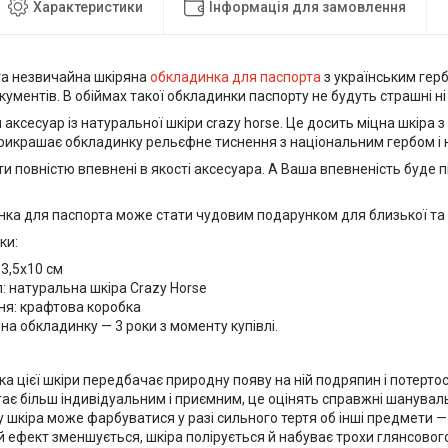
Характеристики
Інформація для замовлення
та незвичайна шкіряна
обкладинка для паспорта
з українським гер
ументів. В обіймах такої обкладинки паспорту не будуть страшні н
аксесуар із натуральної шкіри crazy horse. Це досить міцна шкіра
рикрашає обкладинку рельєфне тиснення з національним гербом і н
и повністю впевнені в якості аксесуара. А Ваша впевненість буде 
нка для паспорта може стати чудовим подарунком для близької та
ки:
13,5x10 см
: натуральна шкіра Crazy Horse
ня: крафтова коробка
 на обкладинку — 3 роки з моменту купівлі.
а цієї шкіри передбачає природну появу на ній подряпин і потертос
тає більш індивідуальним і приємним, це оцінять справжні шанувал
 шкіра може фарбуватися у разі сильного тертя об інші предмети — 
 ефект зменшується, шкіра полірується й набуває трохи глянсовог