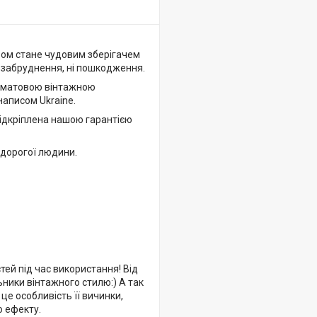
бом стане чудовим зберігачем
і забруднення, ні пошкодження.
 з матовою вінтажною
аписом Ukraine.
підкріплена нашою гарантією
 дорогої людини.
тей під час використання! Від
ьники вінтажного стилю:) А так
це особливість її вичинки,
о ефекту.