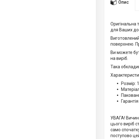
Опис
Оригінальна 
для Ваших док
Виготовлений 
поверхнею. П
Ви можете бут
на виріб.
Така обклади
Характеристи
Розмір: 
Матеріал
Пакован
Гарантія
УВАГА! Вичинк
цього виріб с
само спочатку
поступово цей