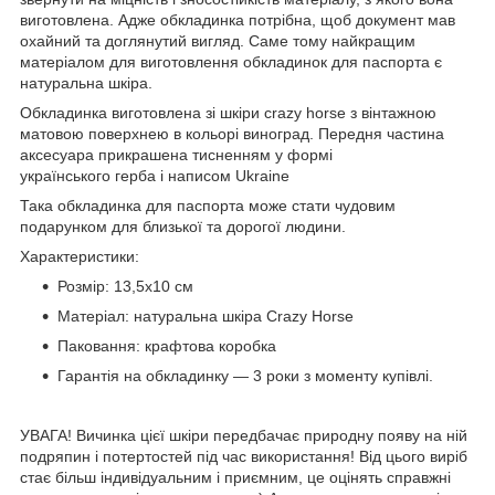
виготовлена. Адже обкладинка потрібна, щоб документ мав
охайний та доглянутий вигляд. Саме тому найкращим
матеріалом для виготовлення обкладинок для паспорта є
натуральна шкіра.
Обкладинка виготовлена зі шкіри crazy horse з вінтажною
матовою поверхнею в кольорі виноград. Передня частина
аксесуара прикрашена тисненням у формі
українського герба і написом Ukraine
Така обкладинка для паспорта може стати чудовим
подарунком для близької та дорогої людини.
Характеристики:
Розмір: 13,5x10 см
Матеріал: натуральна шкіра Crazy Horse
Паковання: крафтова коробка
Гарантія на обкладинку — 3 роки з моменту купівлі.
УВАГА! Вичинка цієї шкіри передбачає природну появу на ній
подряпин і потертостей під час використання! Від цього виріб
стає більш індивідуальним і приємним, це оцінять справжні