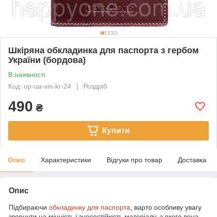
Шкіряна обкладинка для паспорта з гербом
України (бордова)
В наявності
Код: op-ua-vin-kr-24
Роздріб
490
₴
Купити
Опис
Характеристики
Відгуки про товар
Доставка
Опис
Підбираючи
обкладинку для паспорта
, варто особливу увагу
звернути на міцність і зносостійкість матеріалу, з якого вона