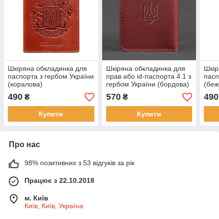
Шкіряна обкладинка для
Шкіряна обкладинка для
Шкір
паспорта з гербом України
прав або id-паспорта 4.1 з
пасп
(коралова)
гербом України (бордова)
(беж
490
570
490
₴
₴
Купити
Купити
Про нас
98% позитивних з 53 відгуків за рік
Працює з 22.10.2018
м. Київ
Київ, Київ, Україна