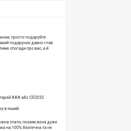
ікном, просто подаруйте
 Такий подарунок давно став
тиме спогади про вас, а й
батарей ААА або CR2032
у в інший.
ожна спати, позаяк вона дуже
шка на 100% безпечна та не