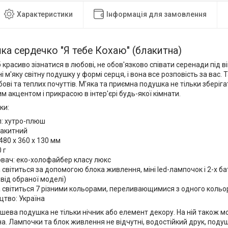
Характеристики
Інформація для замовлення
ка сердечко "Я тебе Кохаю" (блакитна)
 красиво зізнатися в любові, не обов'язково співати серенади під в
і м'яку світну подушку у формі серця, і вона все розповість за вас.
ві та теплих почуттів. М'яка та приємна подушка не тільки зберіга
м акцентом і прикрасою в інтер'єрі будь-якої кімнати.
ки:
л: хутро-плюш
лакитний
480 х 360 х 130 мм
 г
вач: еко-холофайбер класу люкс
світиться за допомогою блока живлення, міні led-лампочок і 2-х 
від обраної моделі)
світиться 7 різними кольорами, переливающимися з одного кольор
цтво: Україна
шева подушка не тільки нічник або елемент декору. На ній також м
на. Лампочки та блок живлення не відчутні, водостійкий друк, поду