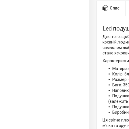
Опис
Led подуш
Для того, щоб
коханій людин
символом любо
стане яскрави
Характеристи
Матеріа
Колір: б
Размер: 
Вага: 350
Наповню
Подушка 
(залежить 
Подушка 
Виробни
Ця світна плю
м'яка та зруч