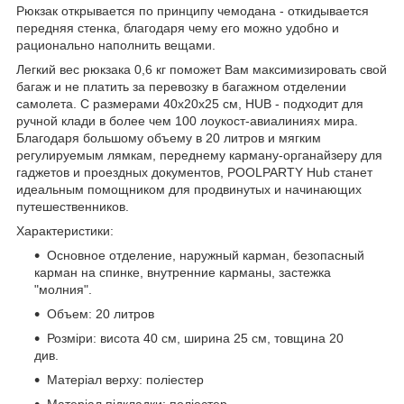
Рюкзак открывается по принципу чемодана - откидывается
передняя стенка, благодаря чему его можно удобно и
рационально наполнить вещами.
Легкий вес рюкзака 0,6 кг поможет Вам максимизировать свой
багаж и не платить за перевозку в багажном отделении
самолета. С размерами 40х20х25 см, HUB - подходит для
ручной клади в более чем 100 лоукост-авиалиниях мира.
Благодаря большому объему в 20 литров и мягким
регулируемым лямкам, переднему карману-органайзеру для
гаджетов и проездных документов, POOLPARTY Hub станет
идеальным помощником для продвинутых и начинающих
путешественников.
Характеристики:
Основное отделение, наружный карман, безопасный
карман на спинке, внутренние карманы, застежка
"молния".
Объем: 20 литров
Розміри: висота 40 см, ширина 25 см, товщина 20
див.
Матеріал верху: поліестер
Матеріал підкладки: поліестер