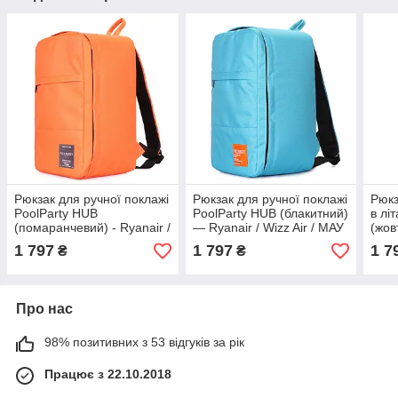
Рюкзак для ручної поклажі
Рюкзак для ручної поклажі
Рюкз
PoolParty HUB
PoolParty HUB (блакитний)
в лі
(помаранчевий) - Ryanair /
— Ryanair / Wizz Air / МАУ
(жов
Wizz Air / МАУ
Air 
1 797
1 797
1 7
₴
₴
Про нас
98% позитивних з 53 відгуків за рік
Працює з 22.10.2018