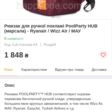
Рюкзак для ручної поклажі PoolParty HUB
(марсала) - Ryanair / Wizz Air / МАУ
В наявності
Код: hub-marsala-64
Роздріб
1 848
₴
Опис
Характеристики
Відгуки про товар
Доставка
Опис
Рюкзаки POOLPARTY™ HUB соответствуют нормам
перевозки бесплатной ручной клади, утвержденным
большинством крупных авиакомпаний, в том числе Wizz Air,
MАУ, Ryanair, EasyJet, Turkish Airlines и т.д.