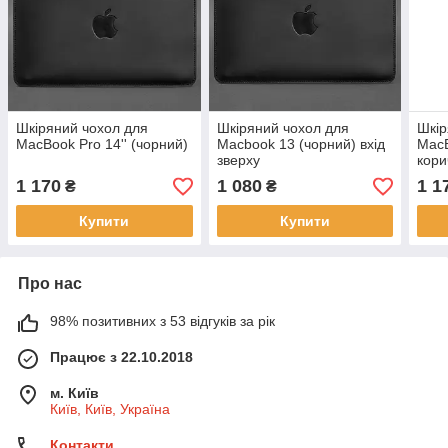
Шкіряний чохол для
Шкіряний чохол для
Шкір
MacBook Pro 14'' (чорний)
Macbook 13 (чорний) вхід
MacB
зверху
кори
1 170
1 080
1 1
₴
₴
Купити
Купити
Про нас
98% позитивних з 53 відгуків за рік
Працює з 22.10.2018
м. Київ
Київ, Київ, Україна
Контакти