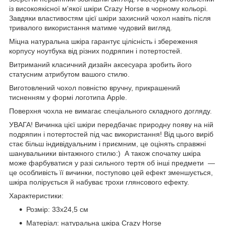
із високоякісної м'якої шкіри Crazy Horse в чорному кольорі.
Завдяки властивостям цієї шкіри захисний чохол навіть після
тривалого використання матиме чудовий вигляд.
Міцна натуральна шкіра гарантує цілісність і збереження
корпусу ноутбука від різних подряпин і потертостей.
Витриманий класичний дизайн аксесуара зробить його
статусним атрибутом вашого стилю.
Виготовлений чохол повністю вручну, прикрашений
тисненням у формі логотипа Apple.
Поверхня чохла не вимагає спеціального складного догляду.
УВАГА! Вичинка цієї шкіри передбачає природну появу на ній
подряпин і потертостей під час використання! Від цього виріб
стає більш індивідуальним і приємним, це оцінять справжні
шанувальники вінтажного стилю:) А також спочатку шкіра
може фарбуватися у разі сильного тертя об інші предмети —
це особливість її вичинки, поступово цей ефект зменшується,
шкіра полірується й набуває трохи глянсового ефекту.
Характеристики:
Розмір: 33х24,5 см
Матеріал: натуральна шкіра Crazy Horse