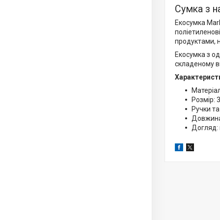
Сумка з н
Екосумка Mark
поліетиленові
продуктами, н
Екосумка з од
складеному ви
Характерист
Матеріал
Розмір: 3
Ручки та
Довжина
Догляд: 