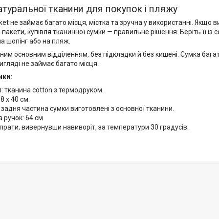
атуральної тканини для покупок і пляжу
et не займає багато місця, містка та зручна у використанні. Якщо в
 пакети, купівля тканинної сумки — правильне рішення. Беріть її із 
а шопінг або на пляж.
ним основним відділенням, без підкладки й без кишені. Сумка бага
гляді не займає багато місця.
ики:
: тканина cotton з термодруком.
8 x 40 см.
 задня частина сумки виготовлені з основної тканини.
 ручок: 64 см
прати, вивернувши навиворіт, за температури 30 градусів.