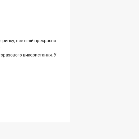
з ринку, все в ній прекрасно
.
торазового використання. У