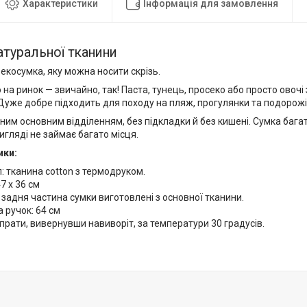
Характеристики
Інформація для замовлення
атуральної тканини
екосумка, яку можна носити скрізь.
 на ринок — звичайно, так! Паста, тунець, просеко або просто овочі 
Дуже добре підходить для походу на пляж, прогулянки та подорожі
ним основним відділенням, без підкладки й без кишені. Сумка бага
гляді не займає багато місця.
ики:
: тканина cotton з термодруком.
7 х 36 см
 задня частина сумки виготовлені з основної тканини.
 ручок: 64 см
прати, вивернувши навиворіт, за температури 30 градусів.