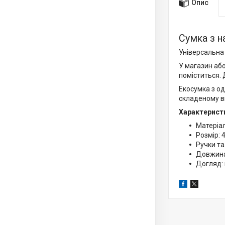
Опис
Сумка з н
Універсальна 
У магазин або
поміститься. 
Екосумка з од
складеному ви
Характерист
Матеріал
Розмір: 4
Ручки та
Довжина
Догляд: 