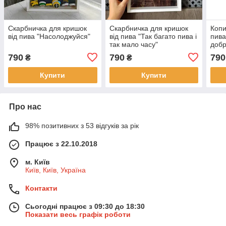
Скарбничка для кришок
Скарбничка для кришок
Копи
від пива "Насолоджуйся"
від пива "Так багато пива і
пива
так мало часу"
добр
790
790
790
₴
₴
Купити
Купити
Про нас
98% позитивних з 53 відгуків за рік
Працює з 22.10.2018
м. Київ
Київ, Київ, Україна
Контакти
Сьогодні працює з 09:30 до 18:30
Показати весь графік роботи