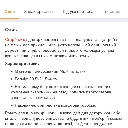
Опис
Характеристики
Відгуки про товар
Доставка
Опис
Скарбничка
для кришок від пива — подарунок те, що треба. І
не тільки для прихильників цього напою. Цей оригінальний
дерев'яний виріб сподобається і тим, хто колекціонує пивні
кришки, і шанувальникам незвичайних речей.
Характеристики:
Матеріал: фарбований МДФ, пластик.
Розмір: 30,5х21,5х4 см.
На тильному боці рами є спеціальне кріплення для
кріплення скарбнички на стіну. Копилка багаторазова,
задня стінка знімається.
Паковання: оригінальна крафтова коробка.
Рамка для пивних кришок — цікава ідея для декору кухні або
вітальні, вона чудово впишеться в будь-який інтер'єр. Її можна
подарувати на новосілля чоловікові, на День народження,