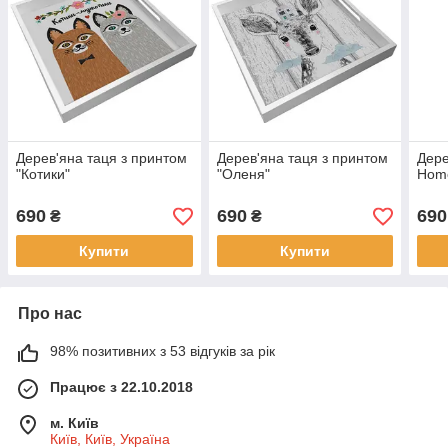
Дерев'яна таця з принтом
Дерев'яна таця з принтом
Дере
"Котики"
"Оленя"
Hom
690
690
690
₴
₴
Купити
Купити
Про нас
98% позитивних з 53 відгуків за рік
Працює з 22.10.2018
м. Київ
Київ, Київ, Україна