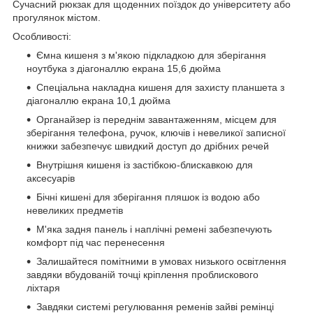
Сучасний рюкзак для щоденних поїздок до університету або
прогулянок містом.
Особливості:
Ємна кишеня з м'якою підкладкою для зберігання
ноутбука з діагоналлю екрана 15,6 дюйма
Спеціальна накладна кишеня для захисту планшета з
діагоналлю екрана 10,1 дюйма
Органайзер із переднім завантаженням, місцем для
зберігання телефона, ручок, ключів і невеликої записної
книжки забезпечує швидкий доступ до дрібних речей
Внутрішня кишеня із застібкою-блискавкою для
аксесуарів
Бічні кишені для зберігання пляшок із водою або
невеликих предметів
М'яка задня панель і наплічні ремені забезпечують
комфорт під час перенесення
Залишайтеся помітними в умовах низького освітлення
завдяки вбудованій точці кріплення проблискового
ліхтаря
Завдяки системі регулювання ременів зайві ремінці