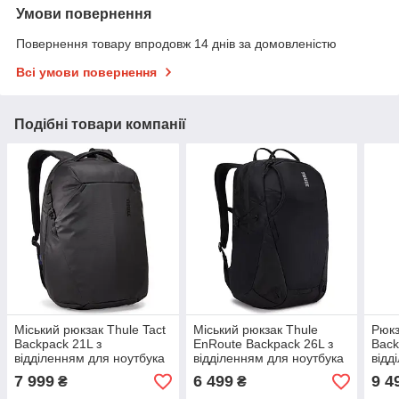
Умови повернення
Повернення товару впродовж 14 днів за домовленістю
Всі умови повернення
Подібні товари компанії
Міський рюкзак Thule Tact
Міський рюкзак Thule
Рюкз
Backpack 21L з
EnRoute Backpack 26L з
Back
відділенням для ноутбука
відділенням для ноутбука
відд
(чорний)
(чорний)
(чор
7 999
6 499
9 4
₴
₴