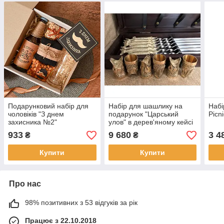
Подарунковий набір для
Набір для шашлику на
Набі
чоловіків "З днем
подарунок "Царський
Picn
захисника №2"
улов" в дерев'яному кейсі
(шампура, чарки)
933
9 680
3 4
₴
₴
Купити
Купити
Про нас
98% позитивних з 53 відгуків за рік
Працює з 22.10.2018