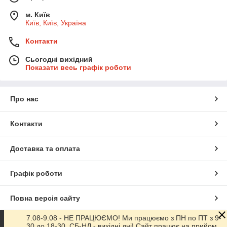
м. Київ
Київ, Київ, Україна
Контакти
Сьогодні вихідний
Показати весь графік роботи
Про нас
Контакти
Доставка та оплата
Графік роботи
Повна версія сайту
7.08-9.08 - НЕ ПРАЦЮЄМО! Ми працюємо з ПН по ПТ з 9-
Сайт створено на маркетплейсі
Prom.ua
30 до 18-30. СБ-НД - вихідні дні! Сайт працює на прийом