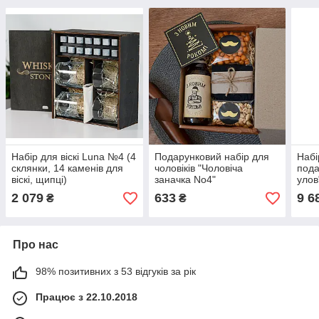
Набір для віскі Luna №4 (4
Подарунковий набір для
Набі
склянки, 14 каменів для
чоловіків "Чоловіча
пода
віскі, щипці)
заначка No4"
улов
(шам
2 079
633
9 6
₴
₴
Про нас
98% позитивних з 53 відгуків за рік
Працює з 22.10.2018