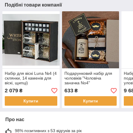
Подібні товари компанії
Набір для віскі Luna №4 (4
Подарунковий набір для
Набі
склянки, 14 каменів для
чоловіків "Чоловіча
пода
віскі, щипці)
заначка No4"
улов
(шам
2 079
633
9 6
₴
₴
Купити
Купити
Про нас
98% позитивних з 53 відгуків за рік