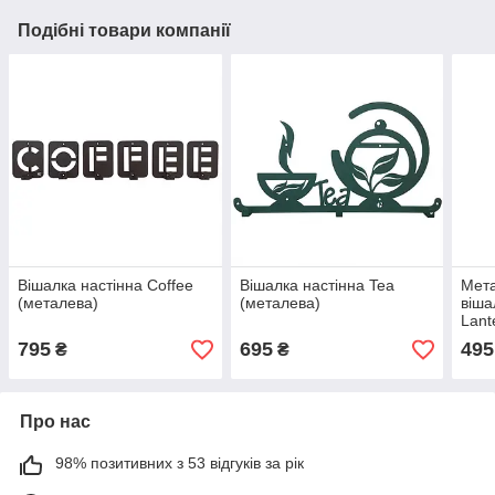
Подібні товари компанії
Вішалка настінна Coffee
Вішалка настінна Tea
Мета
(металева)
(металева)
віша
Lant
795
695
495
₴
₴
Про нас
98% позитивних з 53 відгуків за рік