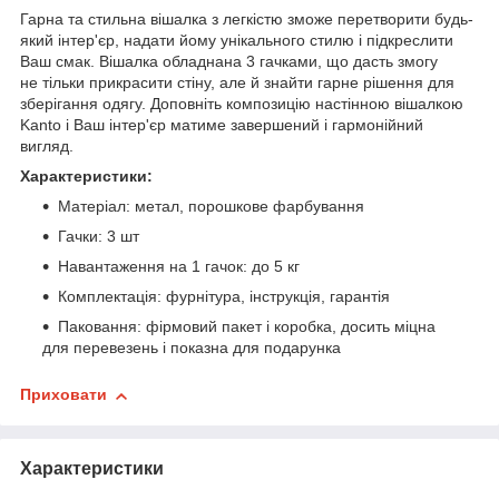
Гарна та стильна вішалка з легкістю зможе перетворити будь-
який інтер'єр, надати йому унікального стилю і підкреслити
Ваш смак. Вішалка обладнана 3 гачками, що дасть змогу
не тільки прикрасити стіну, але й знайти гарне рішення для
зберігання одягу. Доповніть композицію настінною вішалкою
Kanto і Ваш інтер'єр матиме завершений і гармонійний
вигляд.
Характеристики:
Матеріал: метал, порошкове фарбування
Гачки: 3 шт
Навантаження на 1 гачок: до 5 кг
Комплектація: фурнітура, інструкція, гарантія
Паковання: фірмовий пакет і коробка, досить міцна
для перевезень і показна для подарунка
Приховати
Характеристики