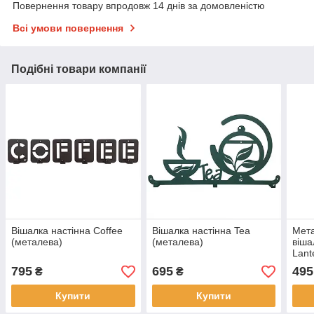
Повернення товару впродовж 14 днів за домовленістю
Всі умови повернення
Подібні товари компанії
Вішалка настінна Coffee
Вішалка настінна Tea
Мета
(металева)
(металева)
віша
Lant
795
695
495
₴
₴
Купити
Купити