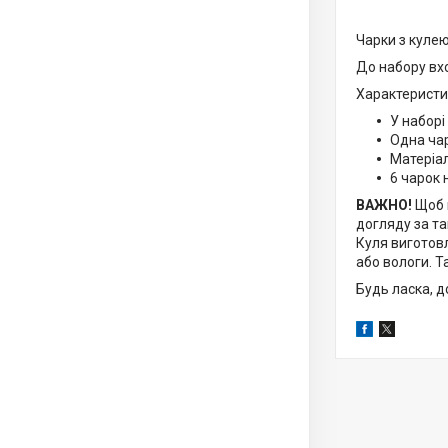
Чарки з кулею 
До набору вхо
Характеристи
У наборі
Одна ча
Матеріал
6 чарок 
ВАЖНО!
Щоб 
догляду за т
Куля виготовл
або вологи. 
Будь ласка, д