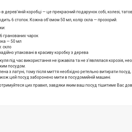
в дерев'яній коробці — це прекрасний подарунок собі, колезі, татові,
дить 6 стопок. Кожна об'ємом 50 мл, колір скла — прозорий.
ки:
 6 гранованих чарок
рка — 50 мл
: скло
надійно упаковані в красиву коробку з дерева
куля під час використання не іржавіла та не з'являлася корозія, н
аким посудом.
ена з латуні, тому після миття необхідно ретельно витирати посуд
Також цей посуд заборонено мити в посудомийній машині.
отримуйтеся цих правил, завдяки яким ваш посуд тішитиме Вас дов