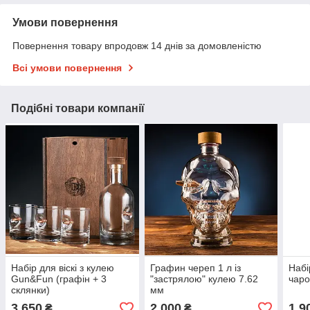
Умови повернення
Повернення товару впродовж 14 днів за домовленістю
Всі умови повернення
Подібні товари компанії
Набір для віскі з кулею
Графин череп 1 л із
Набі
Gun&Fun (графін + 3
"застрялою" кулею 7.62
чаро
склянки)
мм
3 650
2 000
1 9
₴
₴