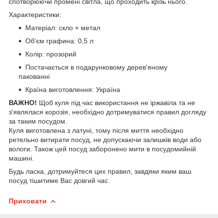
спотворюючи промені світла, що проходить крізь нього.
Характеристики:
Матеріал: скло + метал
Об'єм графина: 0,5 л
Колір: прозорий
Постачається в подарунковому дерев'яному
пакованні
Країна виготовлення: Україна
ВАЖНО!
Щоб куля під час використання не іржавіла та не
з'являлася корозія, необхідно дотримуватися правил догляду
за таким посудом.
Куля виготовлена з латуні, тому після миття необхідно
ретельно витирати посуд, не допускаючи залишків води або
вологи. Також цей посуд заборонено мити в посудомийній
машині.
Будь ласка, дотримуйтеся цих правил, завдяки яким ваш
посуд тішитиме Вас довгий час.
Приховати