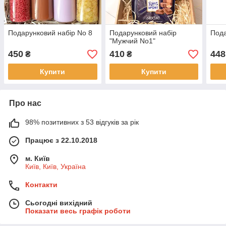
Подарунковий набір No 8
Подарунковий набір
Пода
"Мужчий No1"
450
410
448
₴
₴
Купити
Купити
Про нас
98% позитивних з 53 відгуків за рік
Працює з 22.10.2018
м. Київ
Київ, Київ, Україна
Контакти
Сьогодні вихідний
Показати весь графік роботи