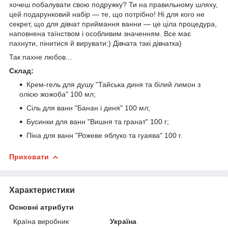
хочеш побалувати свою подружку? Ти на правильному шляху,
цей подарунковий набір — те, що потрібно! Ні для кого не
секрет, що для дівчат приймання ванни — це ціла процедура,
наповнена таїнством і особливим значенням. Все має
пахнути, пінитися й вирувати:) Дівчата такі дівчатка)
Так пахне любов...
Склад:
Крем-гель для душу "Тайська диня та білий лимон з
олією жожоба" 100 мл;
Сіль для ванн "Банан і диня" 100 мл;
Бусинки для ванн "Вишня та гранат" 100 г;
Піна для ванн "Рожеве яблуко та гуаява" 100 г.
Приховати
Характеристики
Основні атрибути
Країна виробник
Україна