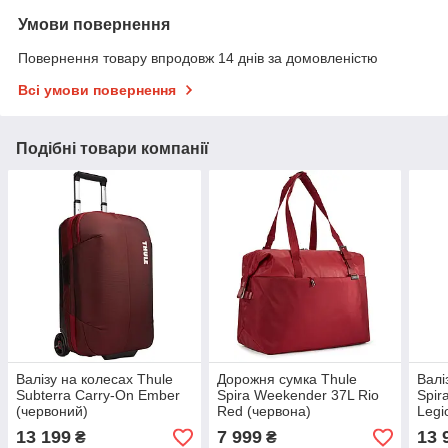
Умови повернення
Повернення товару впродовж 14 днів за домовленістю
Всі умови повернення
Подібні товари компанії
Валізу на колесах Thule
Дорожня сумка Thule
Валі
Subterra Carry-On Ember
Spira Weekender 37L Rio
Spir
(червоний)
Red (червона)
Legi
13 199
7 999
13 
₴
₴