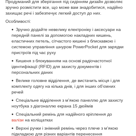
Продуманий для зберігання під сидінням дизайн дозволяє
зручно розмістити все, що може вам знадобитися, надійно
захищає речі і забезпечує легкий доступ до них.
Особливості:
Зручно додайте невелику електроніку і аксесуари на
передній панелі за допомогою накладних кишень,
еластичних петель, сітчастого кишені з блискавкою і
системою управління шнуром PowerPocket для зарядки
пристроїв під час руху
Кишеня з блокуванням на основі радіочастотної
ідентифікації (RFID) для захисту документів і
персональних даних
Велике головне відділення, де вистачить місця і для
комплекту одягу на кілька днів, і для інших об'ємних
речей
Спеціальне відділення з м'якою панеллю для захисту
ноутбука з діагоналлю екрана 15 дюймів
Спеціальний ремінь для надійного кріплення до
валізи
на коліщатках
Верхні ручки і знімний ремінь через плече з м'якою
підкладкою для різних варіантів перенесення