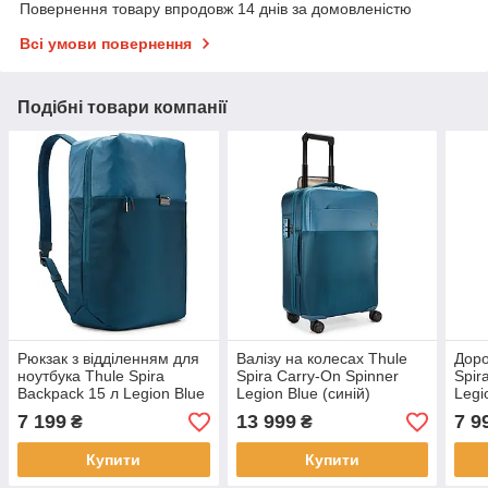
Повернення товару впродовж 14 днів за домовленістю
Всі умови повернення
Подібні товари компанії
Рюкзак з відділенням для
Валізу на колесах Thule
Доро
ноутбука Thule Spira
Spira Carry-On Spinner
Spir
Backpack 15 л Legion Blue
Legion Blue (синій)
Legi
(синій)
7 199
13 999
7 9
₴
₴
Купити
Купити