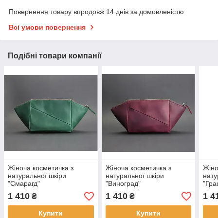
Повернення товару впродовж 14 днів за домовленістю
Всі умови повернення
Подібні товари компанії
Жіноча косметичка з
Жіноча косметичка з
Жіно
натуральної шкіри
натуральної шкіри
нату
"Смарагд"
"Виноград"
"Гра
1 410
1 410
1 4
₴
₴
Купити
Купити