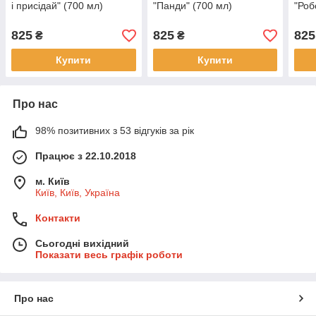
і присідай" (700 мл)
"Панди" (700 мл)
"Роб
825
825
825
₴
₴
Купити
Купити
Про нас
98% позитивних з 53 відгуків за рік
Працює з 22.10.2018
м. Київ
Київ, Київ, Україна
Контакти
Сьогодні вихідний
Показати весь графік роботи
Про нас