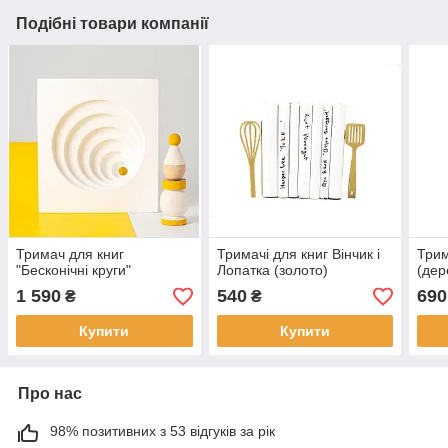
Подібні товари компанії
Тримач для книг
Тримачі для книг Вінчик і
Трим
"Бесконічні круги"
Лопатка (золото)
(дер
1 590
540
690
₴
₴
Купити
Купити
Про нас
98% позитивних з 53 відгуків за рік