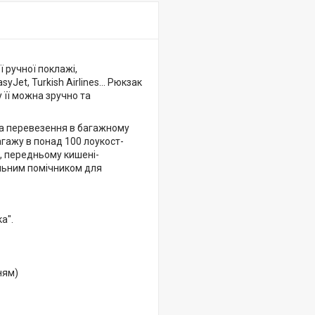
ручної поклажі,
Jet, Turkish Airlines... Рюкзак
 її можна зручно та
 за перевезення в багажному
агажу в понад 100 лоукост-
м, передньому кишені-
альним помічником для
а".
ням)