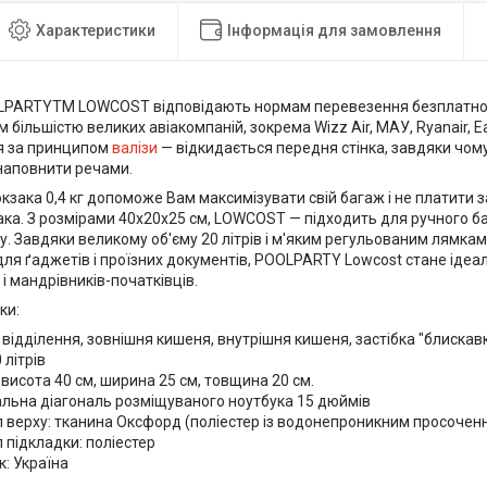
Характеристики
Інформація для замовлення
PARTYTM LOWCOST відповідають нормам перевезення безплатної 
більшістю великих авіакомпаній, зокрема Wizz Air, MAУ, Ryanair, Easy
я за принципом
валізи
— відкидається передня стінка, завдяки чому
наповнити речами.
кзака 0,4 кг допоможе Вам максимізувати свій багаж і не платити
така. З розмірами 40x20x25 см, LOWCOST — підходить для ручного б
іту. Завдяки великому об'єму 20 літрів і м'яким регульованим лямка
для ґаджетів і проїзних документів, POOLPARTY Lowcost стане іде
і мандрівників-початківців.
ки:
відділення, зовнішня кишеня, внутрішня кишеня, застібка "блискавк
 літрів
 висота 40 см, ширина 25 см, товщина 20 см.
льна діагональ розміщуваного ноутбука 15 дюймів
 верху: тканина Оксфорд (поліестер із водонепроникним просочен
 підкладки: поліестер
: Україна