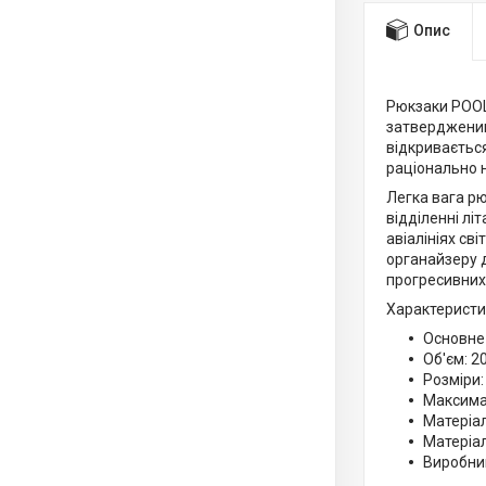
Опис
Рюкзаки POOL
затвердженим 
відкриваєтьс
раціонально 
Легка вага рю
відділенні лі
авіалініях св
органайзеру 
прогресивних 
Характеристи
Основне 
Об'єм: 20
Розміри:
Максима
Матеріал
Матеріал
Виробник