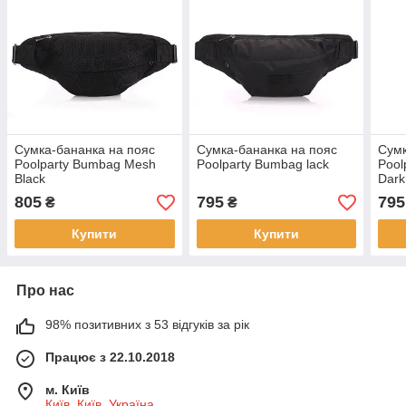
Сумка-бананка на пояс
Сумка-бананка на пояс
Сумк
Poolparty Bumbag Mesh
Poolparty Bumbag lack
Pool
Black
Dark
805
795
795
₴
₴
Купити
Купити
Про нас
98% позитивних з 53 відгуків за рік
Працює з 22.10.2018
м. Київ
Київ, Київ, Україна