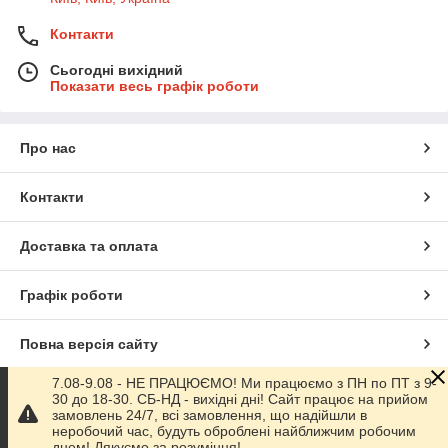
Контакти
Сьогодні вихідний
Показати весь графік роботи
Про нас
Контакти
Доставка та оплата
Графік роботи
Повна версія сайту
7.08-9.08 - НЕ ПРАЦЮЄМО! Ми працюємо з ПН по ПТ з 9-
Сайт створено на маркетплейсі
Prom.ua
30 до 18-30. СБ-НД - вихідні дні! Сайт працює на прийом
замовлень 24/7, всі замовлення, що надійшли в
неробочий час, будуть оброблені найближчим робочим
Політика конфіденційності
днем! Дякуємо за розуміння!