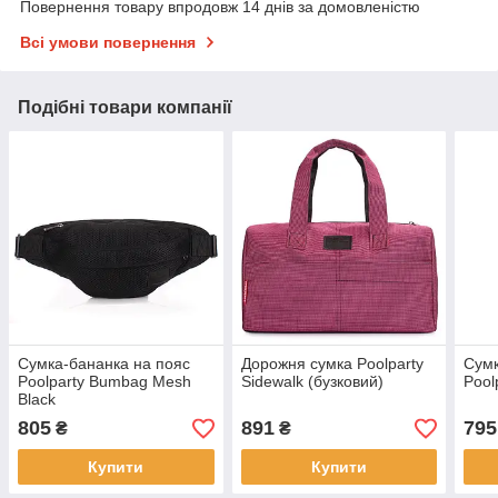
Повернення товару впродовж 14 днів за домовленістю
Всі умови повернення
Подібні товари компанії
Сумка-бананка на пояс
Дорожня сумка Poolparty
Сумк
Poolparty Bumbag Mesh
Sidewalk (бузковий)
Pool
Black
805
891
795
₴
₴
Купити
Купити