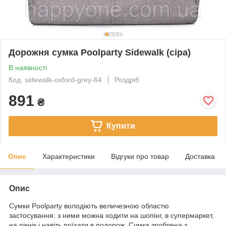
Дорожня сумка Poolparty Sidewalk (сіра)
В наявності
Код: sidewalk-oxford-grey-64
Роздріб
891
₴
Купити
Опис
Характеристики
Відгуки про товар
Доставка
Опис
Сумки Poolparty володіють величезною областю
застосування: з ними можна ходити на шопінг, в супермаркет,
на пікнік і навіть поїхати в подорож. Сумка зроблена з