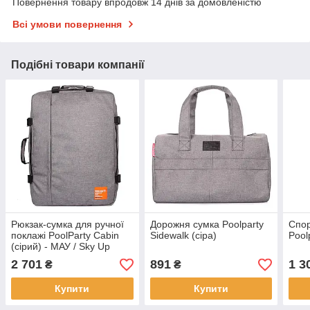
Повернення товару впродовж 14 днів за домовленістю
Всі умови повернення
Подібні товари компанії
Рюкзак-сумка для ручної
Дорожня сумка Poolparty
Спор
поклажі PoolParty Cabin
Sidewalk (сіра)
Pool
(сірий) - МАУ / Sky Up
2 701
891
1 3
₴
₴
Купити
Купити