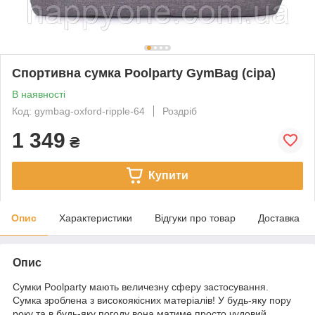
Спортивна сумка Poolparty GymBag (сіра)
В наявності
Код: gymbag-oxford-ripple-64
Роздріб
1 349
₴
Купити
Опис
Характеристики
Відгуки про товар
Доставка
Опис
Сумки Poolparty мають величезну сферу застосування.
Сумка зроблена з високоякісних матеріалів! У будь-яку пору
року та в будь-яку погоду вона матиме просто чудовий