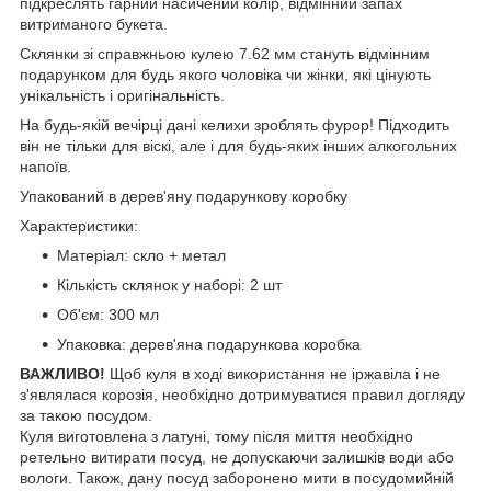
підкреслять гарний насичений колір, відмінний запах
витриманого букета.
Склянки зі справжньою кулею 7.62 мм стануть відмінним
подарунком для будь якого чоловіка чи жінки, які цінують
унікальність і оригінальність.
На будь-якій вечірці дані келихи зроблять фурор! Підходить
він не тільки для віскі, але і для будь-яких інших алкогольних
напоїв.
Упакований в дерев'яну подарункову коробку
Характеристики:
Матеріал: скло + метал
Кількість склянок у наборі: 2 шт
Об'єм: 300 мл
Упаковка: дерев'яна подарункова коробка
ВАЖЛИВО!
Щоб куля в ході використання не іржавіла і не
з'являлася корозія, необхідно дотримуватися правил догляду
за такою посудом.
Куля виготовлена з латуні, тому після миття необхідно
ретельно витирати посуд, не допускаючи залишків води або
вологи. Також, дану посуд заборонено мити в посудомийній