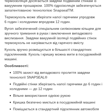
термоізоляція досягається завдяки подвійним стінкам із
вакуумним прошарком. 100% гідроізоляція забезпечується
запатентованою технологією SnapsealTM.
Термокухоль може зберігати напої гарячими упродовж
6 годин і холодними впродовж 12 годин.
Byron забезпечений спеціальним силіконовим кільцем для
зручного тримання в руках і виключення випадкового
вислизання. Завдяки вакуумній ізоляції подвійних стінок
термокухоль не нагрівається від гарячого вмісту.
Кухоль зручно розміщується в більшості стандартних
підсклянників. Кухоль і кришку можна мити в посудомийній
машині.
Особливості:
100% захист від випадкового пролиття завдяки
технології SNAPSEAL®
Подвійні стінки зберігають напої гарячими до 6 годин і
холодними — до 12 годин
Вільне використання однією рукою
Кришка безпечно миється в посудомийній машині
Поміщається в стандартний підсклянник автомобіля