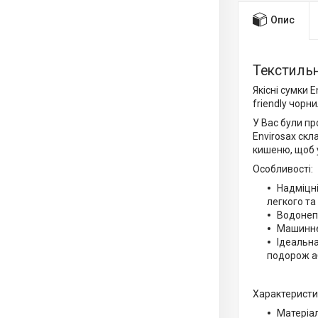
Опис
Текстильна
Якісні сумки 
friendly чорн
У Вас були пр
Envirosax скл
кишеню, щоб 
Особливості:
Надміцні
легкого та
Водонепр
Машинне 
Ідеальна
подорож аб
Характеристи
Матеріал