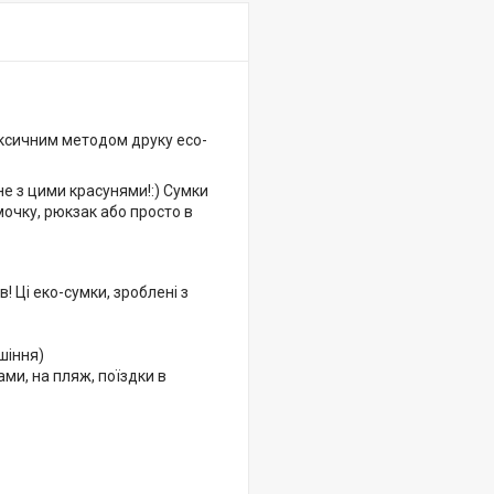
токсичним методом друку eco-
не з цими красунями!:) Сумки
мочку, рюкзак або просто в
! Ці еко-сумки, зроблені з
шіння)
ами, на пляж, поїздки в