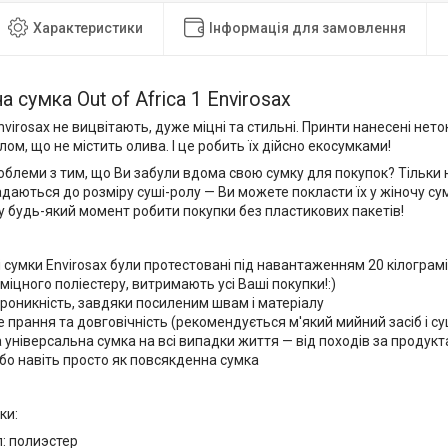
Характеристики
Інформація для замовлення
 сумка Out of Africa 1 Envirosax
Envirosax не вицвітають, дуже міцні та стильні. Принти нанесені не
илом, що не містить олива. І це робить їх дійсно екосумками!
облеми з тим, що Ви забули вдома свою сумку для покупок? Тільки 
адаються до розміру суші-ролу — Ви можете покласти їх у жіночу су
у будь-який момент робити покупки без пластикових пакетів!
 сумки Envirosax були протестовані під навантаженням 20 кілограмів
 міцного поліестеру, витримають усі Ваші покупки!:)
оникність, завдяки посиленим швам і матеріалу
прання та довговічність (рекомендується м'який мийний засіб і су
 універсальна сумка на всі випадки життя — від походів за продукт
о навіть просто як повсякденна сумка
ки:
: полиэстер