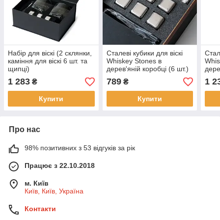
Набір для віскі (2 склянки,
Сталеві кубики для віскі
Стал
каміння для віскі 6 шт. та
Whiskey Stones в
Whis
щипці)
дерев'яній коробці (6 шт.)
дере
1 283
789
1 2
₴
₴
Купити
Купити
Про нас
98% позитивних з 53 відгуків за рік
Працює з 22.10.2018
м. Київ
Київ, Київ, Україна
Контакти