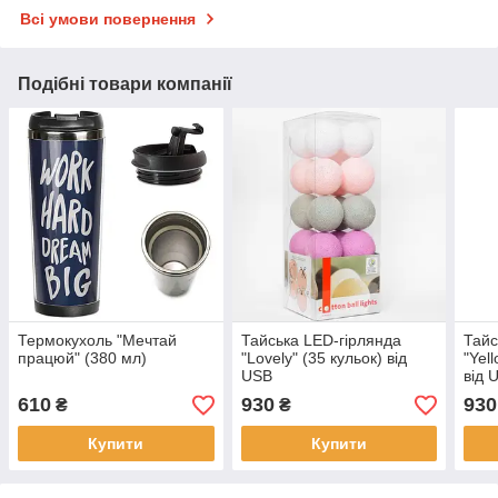
Всі умови повернення
Подібні товари компанії
Термокухоль "Мечтай
Тайська LED-гірлянда
Тайс
працюй" (380 мл)
"Lovely" (35 кульок) від
"Yel
USB
від 
610
930
930
₴
₴
Купити
Купити