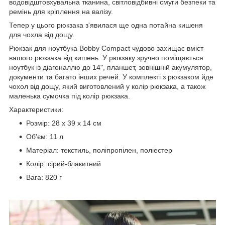
водовідштовхувальна тканина, світловідбивні смуги безпеки та
ремінь для кріплення на валізу.
Тепер у цього рюкзака з'явилася ще одна потайна кишеня
для чохла від дощу.
Рюкзак для ноутбука Bobby Compact чудово захищає вміст
вашого рюкзака від кишень. У рюкзаку зручно поміщається
ноутбук із діагоналлю до 14", планшет, зовнішній акумулятор,
документи та багато інших речей. У комплекті з рюкзаком йде
чохол від дощу, який виготовлений у колір рюкзака, а також
маленька сумочка під колір рюкзака.
Характеристики:
Розмір: 28 х 39 х 14 см
Об'єм: 11 л
Матеріал: текстиль, поліпропілен, поліестер
Колір: сірий-блакитний
Вага: 820 г