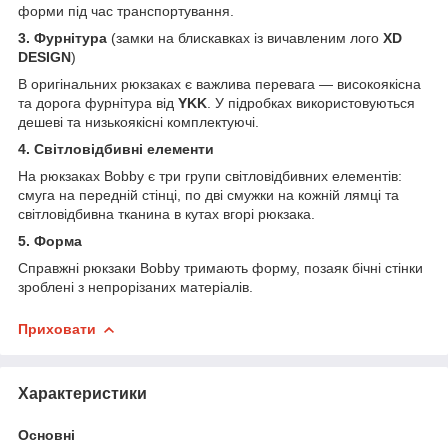
форми під час транспортування.
3. Фурнітура
(замки на блискавках із вичавленим лого
XD
DESIGN
)
В оригінальних рюкзаках є важлива перевага — високоякісна
та дорога фурнітура від
YKK
. У підробках використовуються
дешеві та низькоякісні комплектуючі.
4. Світловідбивні елементи
На рюкзаках Bobby є три групи світловідбивних елементів:
смуга на передній стінці, по дві смужки на кожній лямці та
світловідбивна тканина в кутах вгорі рюкзака.
5. Форма
Справжні рюкзаки
Bobby тримають форму, позаяк бічні стінки
зроблені з непрорізаних матеріалів.
Приховати
Характеристики
Основні