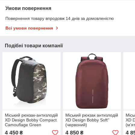
Умови повернення
Повернення товару впродовж 14 днів за домовленістю
Всі умови повернення
Подібні товари компанії
Міський рюкзак-антизлодій
Міський рюкзак антизлодій
Місь
XD Design Bobby Compact
XD Design Bobby Soft''
XD D
Camouflage Green
(червоний)
(мʼя
(камуфляжний)
4 450
4 850
4 8
₴
₴