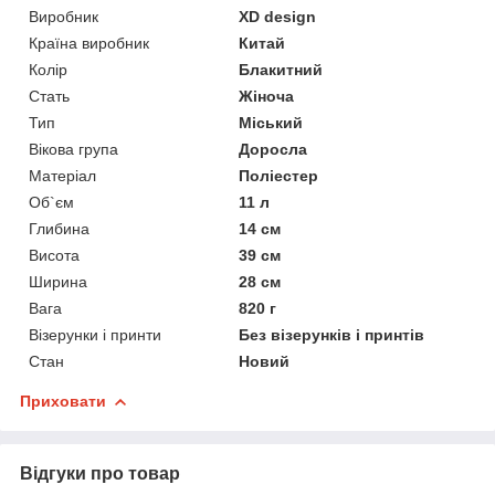
Виробник
XD design
Країна виробник
Китай
Колір
Блакитний
Стать
Жіноча
Тип
Міський
Вікова група
Доросла
Матеріал
Поліестер
Об`єм
11 л
Глибина
14 см
Висота
39 см
Ширина
28 см
Вага
820 г
Візерунки і принти
Без візерунків і принтів
Стан
Новий
Приховати
Відгуки про товар