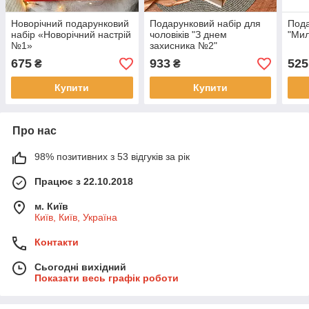
Новорічний подарунковий
Подарунковий набір для
Пода
набір «Новорічний настрій
чоловіків "З днем
"Мил
№1»
захисника №2"
675
933
525
₴
₴
Купити
Купити
Про нас
98% позитивних з 53 відгуків за рік
Працює з 22.10.2018
м. Київ
Київ, Київ, Україна
Контакти
Сьогодні вихідний
Показати весь графік роботи