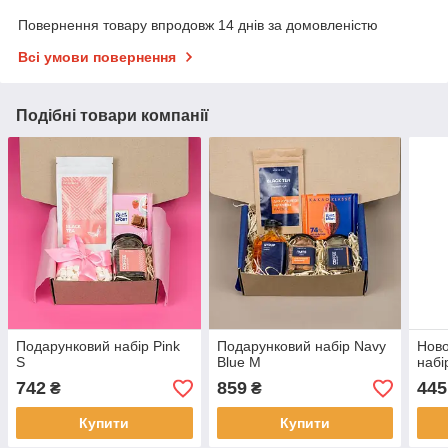
Повернення товару впродовж 14 днів за домовленістю
Всі умови повернення
Подібні товари компанії
Подарунковий набір Pink
Подарунковий набір Navy
Ново
S
Blue M
набі
742
859
445
₴
₴
Купити
Купити