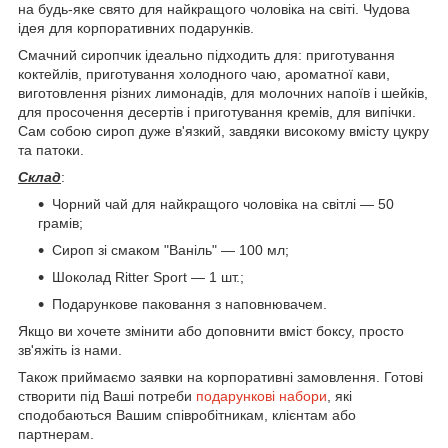
на будь-яке свято для найкращого чоловіка на світі. Чудова
ідея для корпоративних подарунків.
Смачний сиропчик ідеально підходить для: приготування
коктейлів, приготування холодного чаю, ароматної кави,
виготовлення різних лимонадів, для молочних напоїв і шейків,
для просочення десертів і приготування кремів, для випічки.
Сам собою сироп дуже в'язкий, завдяки високому вмісту цукру
та патоки.
Склад
:
Чорний чай для найкращого чоловіка на світлі — 50
грамів;
Сироп зі смаком "Ваніль" — 100 мл;
Шоколад Ritter Sport — 1 шт.;
Подарункове паковання з наповнювачем.
Якщо ви хочете змінити або доповнити вміст боксу, просто
зв'яжіть із нами.
Також приймаємо заявки на корпоративні замовлення. Готові
створити під Ваші потреби
подарункові набори
, які
сподобаються Вашим співробітникам, клієнтам або
партнерам.