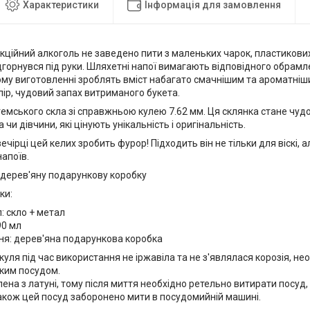
Характеристики
Інформація для замовлення
ційний алкоголь не заведено пити з маленьких чарок, пластикових
дгорнувся під руки. Шляхетні напої вимагають відповідного обрамл
му виготовленні зроблять вміст набагато смачнішим та ароматніши
ір, чудовий запах витриманого букета.
гемського скла зі справжньою кулею 7.62 мм. Ця склянка стане чу
 чи дівчини, які цінують унікальність і оригінальність.
вечірці цей келих зробить фурор! Підходить він не тільки для віскі, 
апоїв.
 дерев'яну подарункову коробку
ки:
: скло + метал
90 мл
ня: дерев'яна подарункова коробка
куля під час використання не іржавіла та не з'являлася корозія, н
аким посудом.
ена з латуні, тому після миття необхідно ретельно витирати посуд
Також цей посуд заборонено мити в посудомийній машині.