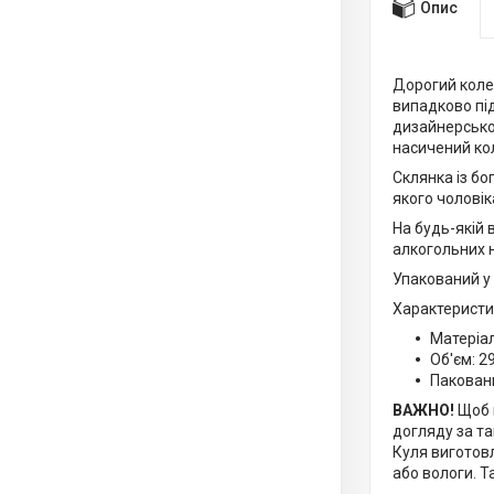
Опис
Дорогий колек
випадково пі
дизайнерсько
насичений кол
Склянка із бо
якого чоловіка
На будь-якій 
алкогольних н
Упакований у
Характеристи
Матеріал
Об'єм: 2
Пакован
ВАЖНО!
Щоб 
догляду за т
Куля виготовл
або вологи. 