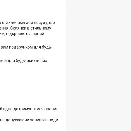
 стаканчиків або посуду, що
ення. Склянки в стильному
м, підкреслять гарний
довим подарунком для будь-
але й для будь-яких інших
еобхідно дотримуватися правил
, не допускаючи залишків води