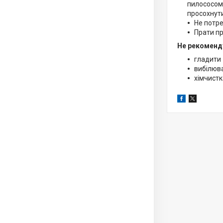
пилососом.
просохнути
Не потре
Прати пр
Не рекоменд
гладити
вибілюв
хімчистк