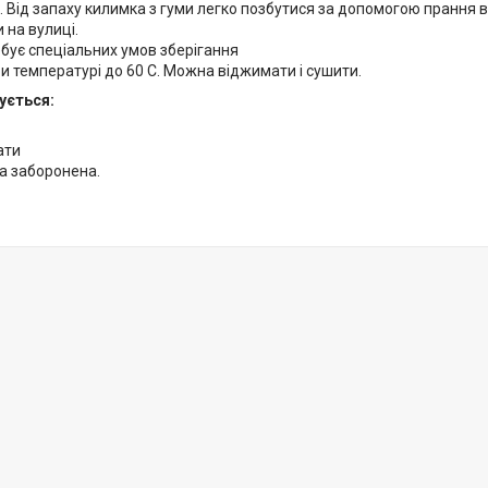
 Від запаху килимка з гуми легко позбутися за допомогою прання в
 на вулиці.
бує спеціальних умов зберігання
и температурі до 60 С. Можна віджимати і сушити.
ується:
ати
а заборонена.