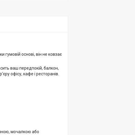
 гумовій основі, він не ковзає
асить ваш передпокій, балкон,
'єру офісу, кафе і ресторанів.
иною, мочалкою або