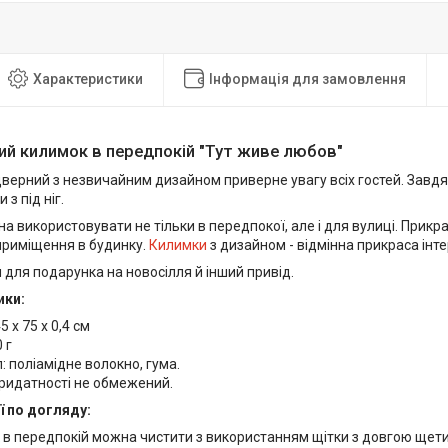
Характеристики
Інформація для замовлення
ий килимок в передпокій "Тут живе любов"
ерний з незвичайним дизайном приверне увагу всіх гостей. Завдяки
и з під ніг.
 використовувати не тільки в передпокої, але і для вулиці. Прикр
 приміщення в будинку.
Килимки
з дизайном - відмінна прикраса інтер
 для подарунка на новосілля й інший привід.
ики:
5 х 75 х 0,4 см
 г
: поліамідне волокно, гума.
ридатності не обмежений.
 по догляду:
 в передпокій можна чистити з використанням щітки з довгою щет