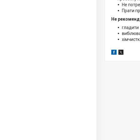
Не потре
Прати пр
Не рекоменд
гладити
вибілюв
хімчистк