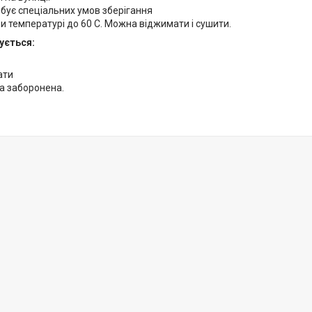
бує спеціальних умов зберігання
и температурі до 60 С. Можна віджимати і сушити.
ується:
ати
а заборонена.