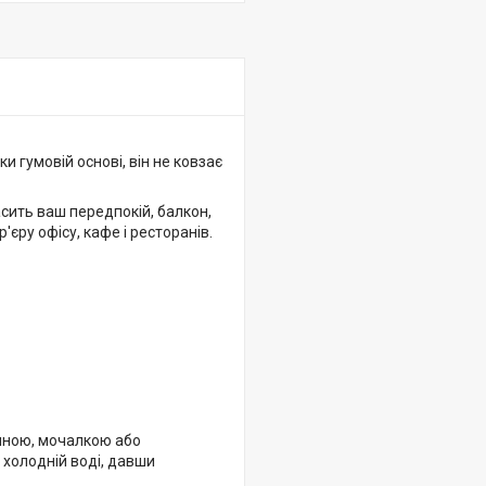
 гумовій основі, він не ковзає
асить ваш передпокій, балкон,
'єру офісу, кафе і ресторанів.
иною, мочалкою або
 холодній воді, давши