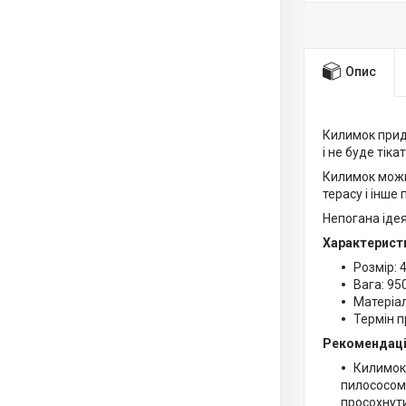
Опис
Килимок придв
і не буде тікат
Килимок можна
терасу і інше
Непогана ідея
Характерист
Розмір: 4
Вага: 950
Матеріал
Термін п
Рекомендації
Килимок
пилососом.
просохнути