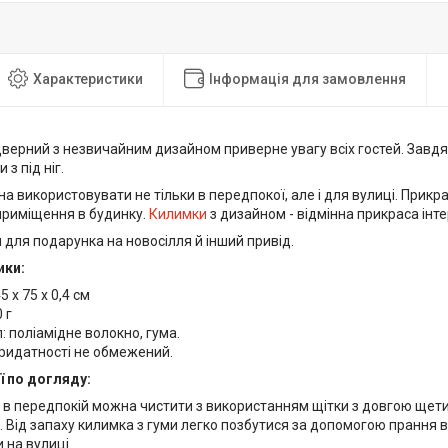
Характеристики
Інформація для замовлення
ерний з незвичайним дизайном приверне увагу всіх гостей. Завдяки
и з під ніг.
 використовувати не тільки в передпокої, але і для вулиці. Прикр
 приміщення в будинку.
Килимки
з дизайном - відмінна прикраса інтер
 для подарунка на новосілля й інший привід.
ики:
5 х 75 х 0,4 см
 г
: поліамідне волокно, гума.
ридатності не обмежений.
 по догляду:
 в передпокій можна чистити з використанням щітки з довгою щет
 Від запаху килимка з гуми легко позбутися за допомогою прання в
 на вулиці.