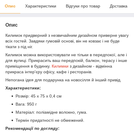
Опис
Характеристики
Відгуки про товар
Доставка
Опис
Килимок придверний з незвичайним дизайном приверне увагу
всіх гостей. Завдяки гумовій основі, він не ковзає і не буде
тікати з під ніг.
Килимок можна використовувати не тільки в передпокої, але і
для вулиці. Прикрасить ваш передпокій, балкон, терасу і інше
приміщення в будинку.
Килимки
з дизайном - відмінна
прикраса інтер'єру офісу, кафе і ресторанів.
Непогана ідея для подарунка на новосілля й інший привід.
Характеристики:
Розмір: 45 х 75 х 0,4 см
Вага: 950 г
Матеріал: поліамідне волокно, гума.
Термін придатності не обмежений.
Рекомендації по догляду: