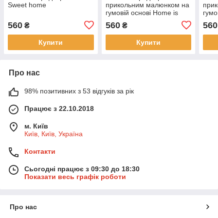
Sweet home
прикольним малюнком на
при
гумовій основі Home is
гумо
where the dog is
wher
560
560
560
₴
₴
Купити
Купити
Про нас
98% позитивних з 53 відгуків за рік
Працює з 22.10.2018
м. Київ
Київ, Київ, Україна
Контакти
Сьогодні працює з 09:30 до 18:30
Показати весь графік роботи
Про нас