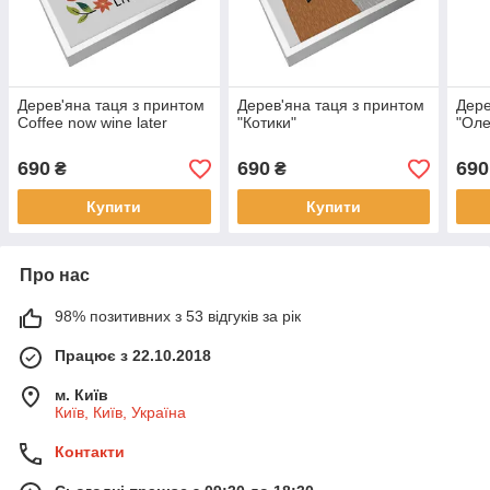
Дерев'яна таця з принтом
Дерев'яна таця з принтом
Дере
Coffee now wine later
"Котики"
"Оле
690
690
690
₴
₴
Купити
Купити
Про нас
98% позитивних з 53 відгуків за рік
Працює з 22.10.2018
м. Київ
Київ, Київ, Україна
Контакти