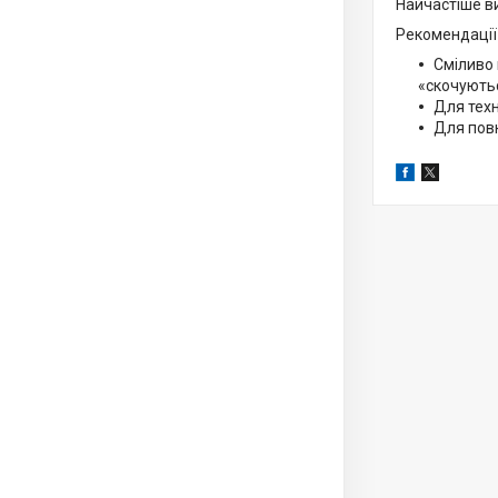
Найчастіше ви
Рекомендації 
Сміливо 
«скочують
Для техн
Для повн