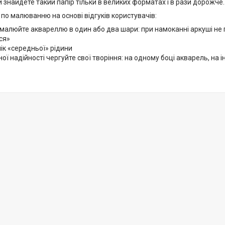
 знайдете такий папір тільки в великих форматах і в рази дорожче.
по малюванню на основі відгуків користувачів:
малюйте аквареллю в один або два шари: при намоканні аркуші не 
ся»
ік «середньої» рідини
ої надійності чергуйте свої творіння: на одному боці акварель, на і