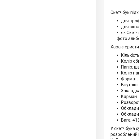
Скетчбук підх
для проф
для аквар
як Скетч
фото альб
Характеристи
Кількіст
Колір о
Папір: ш
Колір па
Формат: 
Внутрішн
Закладка
Карман
Розворот
Обкладин
Обкладин
Вага: 418
У скетчбука с
розроблений п