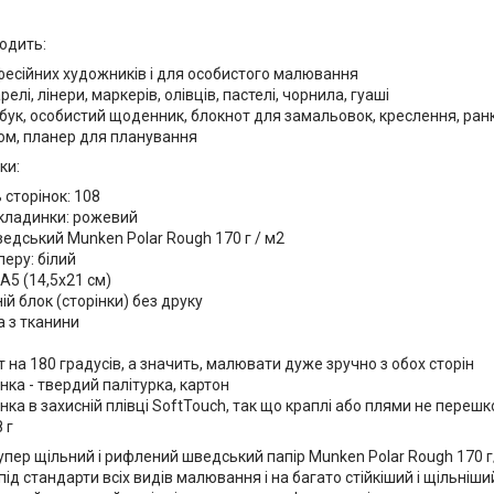
одить:
есійних художників і для особистого малювання
елі, лінери, маркерів, олівців, пастелі, чорнила, гуаші
бук, особистий щоденник, блокнот для замальовок, креслення, ранков
ом, планер для планування
ки:
ь сторінок: 108
бкладинки: рожевий
ведський Munken Polar Rough 170 г / м2
перу: білий
А5 (14,5х21 см)
ій блок (сторінки) без друку
 з тканини
 на 180 градусів, а значить, малювати дуже зручно з обох сторін
ка - твердий палітурка, картон
ка в захисній плівці SoftTouch, так що краплі або плями не переш
 г
упер щільний і рифлений шведський папір Munken Polar Rough 170 г
ід стандарти всіх видів малювання і на багато стійкіший і щільніш