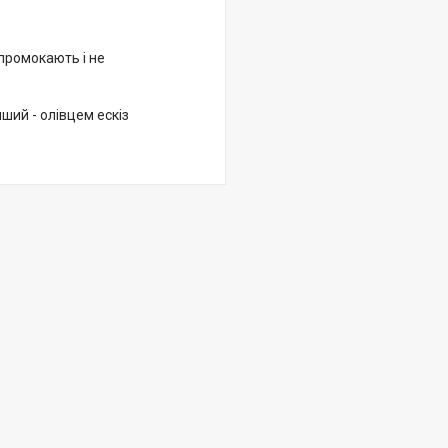
промокають і не
нший - олівцем ескіз