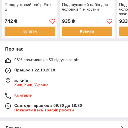
Подарунковий набір Pink
Подарунковий набір для
Пода
S
чоловіків "Ти крутий"
чоло
захи
742
935
933
₴
₴
Купити
Купити
Про нас
98% позитивних з 53 відгуків за рік
Працює з 22.10.2018
м. Київ
Київ, Київ, Україна
Контакти
Сьогодні працює з 09:30 до 18:30
Показати весь графік роботи
Про нас