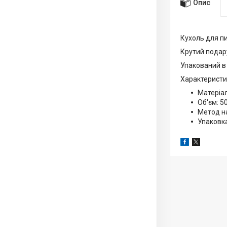
Опис
Кухоль для п
Крутий подару
Упакований в
Характеристи
Матеріал
Об'єм: 5
Метод н
Упаковк