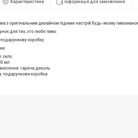
Характеристики
Інформація для замовлення
ива з оригінальним дизайном підніме настрій будь-якому пивомано
нок для тих, хто любе пиво.
 подарункову коробку
ки:
: скло
00 мл
анесення: гаряча деколь
а: подарункова коробка