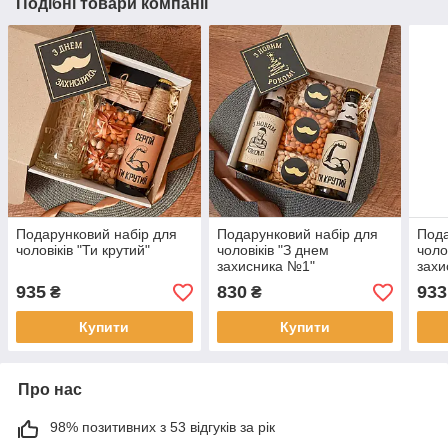
Подібні товари компанії
Подарунковий набір для
Подарунковий набір для
Пода
чоловіків "Ти крутий"
чоловіків "З днем
чоло
захисника №1"
захи
935
830
933
₴
₴
Купити
Купити
Про нас
98% позитивних з 53 відгуків за рік